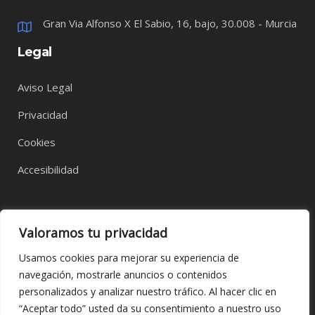
Gran Via Alfonso X El Sabio, 16, bajo, 30.008 - Murcia
Legal
Aviso Legal
Privacidad
Cookies
Accesibilidad
Valoramos tu privacidad
Usamos cookies para mejorar su experiencia de
navegación, mostrarle anuncios o contenidos
personalizados y analizar nuestro tráfico. Al hacer clic en
“Aceptar todo” usted da su consentimiento a nuestro uso
© 2023 APSL RETAIL, diseñado por
Talentum Marketing