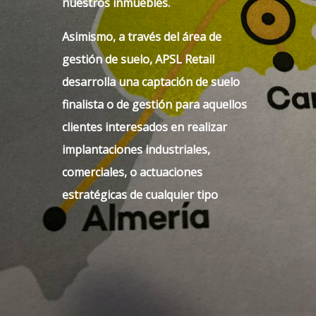
nuestros inmuebles.
descarga en sus muelles de
carga, cerca de las fachadas de
Asimismo, a través del área de
sus instalaciones.
gestión de suelo, APSL Retail
desarrolla una captación de suelo
finalista o de gestión para aquellos
clientes interesados en realizar
implantaciones industriales,
comerciales, o actuaciones
estratégicas de cualquier tipo
Franquicias