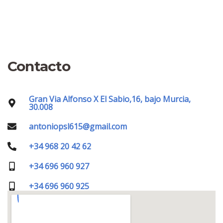
Antonio Peñalver Martinez
Fundador-Administrador Único
Contacto
Gran Via Alfonso X El Sabio,16, bajo Murcia,
30.008
antoniopsl615@gmail.com
+34 968 20 42 62
+34 696 960 927
+34 696 960 925
Bernabé Peñalver Caballero
C.E.O. - C.F.O. - Controller Financiero