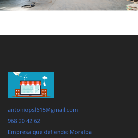
antoniopsl615@gmail.com
968 20 42 62
Empresa que defiende: Moralba