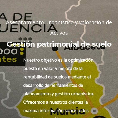
Asesoramiento urbanístico y valoración de
Activos
Gestión patrimonial de suelo
Nuestro objetivo es la optimización,
puesta en valor y mejora de la
rentabilidad de suelos mediante el
Naves Logísticas
desarrollo de herramientas de
planeamiento y gestión urbanística.
Ofrecemos a nuestros clientes la
Naves de uso industrial, que
maxima información sobre todos
poseen zonas de carga y