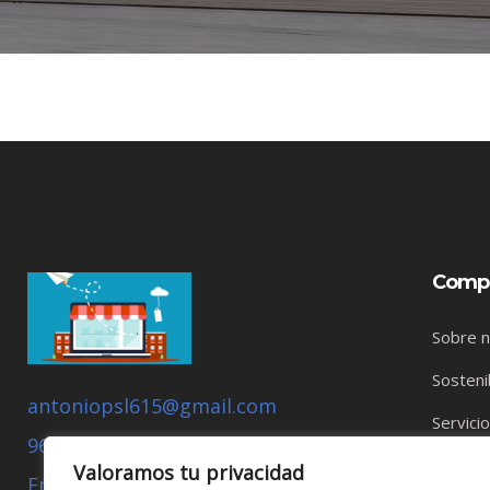
Comp
Sobre 
Sosteni
antoniopsl615@gmail.com
Servici
968 20 42 62
Nuestro
Valoramos tu privacidad
Empresa que defiende: Moralba