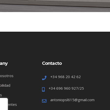
any
Contacto
nosotros
+34 968 20 42 62
bilidad
+34 696 960 927/25
os
antoniopsl615@gmail.com
s clientes