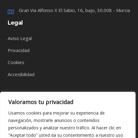
Gran Via Alfonso X El Sabio, 16, bajo, 30.008 - Murcia
Legal
Aviso Legal
Privacidad
Cookies
Accesibilidad
Valoramos tu privacidad
Usamos cookies para mejorar su experiencia de
navegación, mostrarle anuncios o contenidos
personalizados y analizar nuestro tráfico. Al hacer clic en
“Aceptar todo” usted da su consentimiento a nuestro uso
© 2023 APSL RETAIL, diseñado por
Talentum Marketing